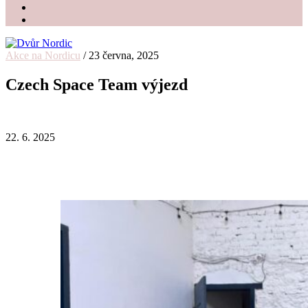
Akce na Nordicu
/
23 června, 2025
Dvůr Nordic
Svatební stodola v srdci Vysočiny
Czech Space Team výjezd
22. 6. 2025