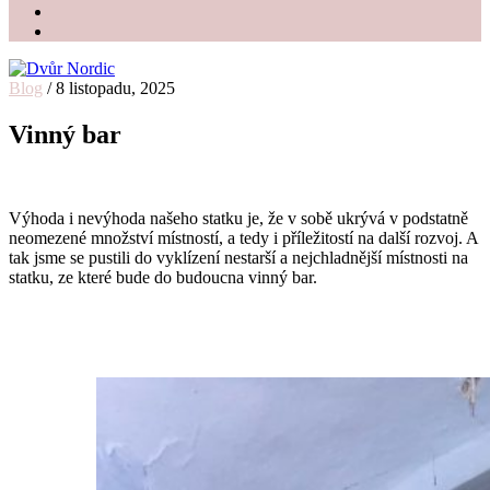
Blog
/
8 listopadu, 2025
Dvůr Nordic
Svatební stodola v srdci Vysočiny
Vinný bar
Výhoda i nevýhoda našeho statku je, že v sobě ukrývá v podstatně
neomezené množství místností, a tedy i příležitostí na další rozvoj. A
tak jsme se pustili do vyklízení nestarší a nejchladnější místnosti na
statku, ze které bude do budoucna vinný bar.