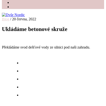
Blog
/
20 června, 2022
Dvůr Nordic
Svatební stodola v srdci Vysočiny
Ukládáme betonové skruže
Překládáme svod dešťové vody ze silnici pod naši zahradu.