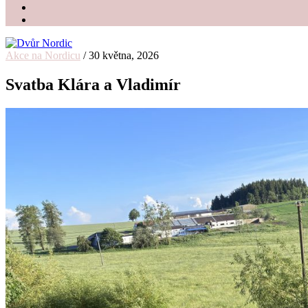
Akce na Nordicu
/
30 května, 2026
Dvůr Nordic
Svatební stodola v srdci Vysočiny
Svatba Klára a Vladimír