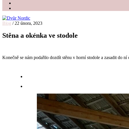
Blog
/
22 února, 2023
Dvůr Nordic
Svatební stodola v srdci Vysočiny
Stěna a okénka ve stodole
Konečně se nám podařilo dozdít stěnu v horní stodole a zasadit do n