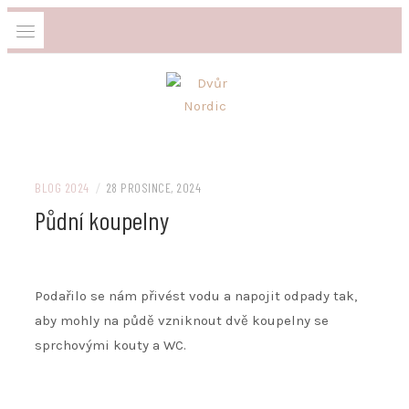
Skip
to
content
Svatební stodola v srdci Vysočiny
DVŮR NORDIC
BLOG 2024
/
28 PROSINCE, 2024
Půdní koupelny
Podařilo se nám přivést vodu a napojit odpady tak,
aby mohly na půdě vzniknout dvě koupelny se
sprchovými kouty a WC.