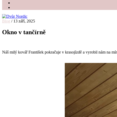
Blog
/
13 září, 2025
Dvůr Nordic
Svatební stodola v srdci Vysočiny
Okno v tančírně
Náš milý kovář František pokračuje v krasojízdě a vyrobil nám na mír