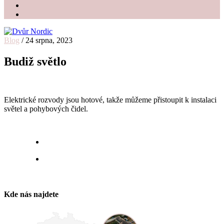
Blog
/
24 srpna, 2023
Dvůr Nordic
Svatební stodola v srdci Vysočiny
Budiž světlo
Elektrické rozvody jsou hotové, takže můžeme přistoupit k instalaci
světel a pohybových čidel.
Kde nás najdete