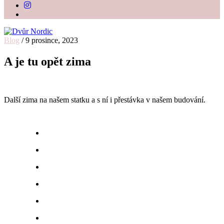
Blog
/
9 prosince, 2023
Dvůr Nordic
Svatební stodola v srdci Vysočiny
A je tu opět zima
Další zima na našem statku a s ní i přestávka v našem budování.